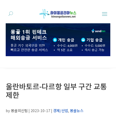
울란바토르-다르항 일부 구간 교통
제한
by
몽골외신팀
|
2023-10-17
|
경제/산업
,
몽골뉴스