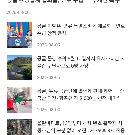
2026-08-06
몽골 휘발유·경유 특별소비세 제로화…연료
수급 안정 총력
2026-08-06
몽골 툴강 수위 9월 15일까지 유지…최근 사
흘간 수난사고로 6명 사망
2026-08-05
몽골, 유류 공급난에 홀짝제 판매 제한…”중
국산 디젤·항공유 각 2,000톤 선적 대기”
2026-08-04
울란바타르, 15일부터 차량 번호 홀짝제 시
행…권역 구분 없이 오전 7시~오후 9시 적용