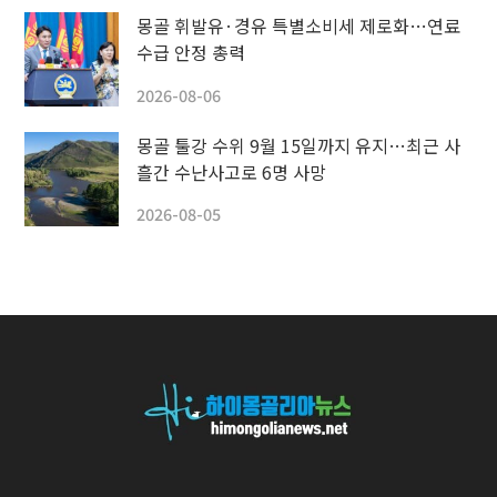
몽골 휘발유·경유 특별소비세 제로화…연료
수급 안정 총력
2026-08-06
몽골 툴강 수위 9월 15일까지 유지…최근 사
흘간 수난사고로 6명 사망
2026-08-05