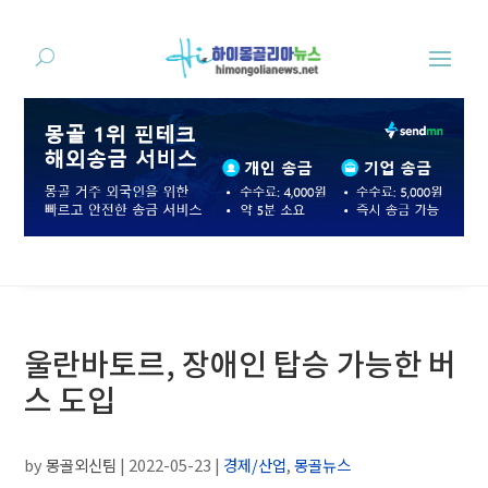
울란바토르, 장애인 탑승 가능한 버
스 도입
by
몽골외신팀
|
2022-05-23
|
경제/산업
,
몽골뉴스