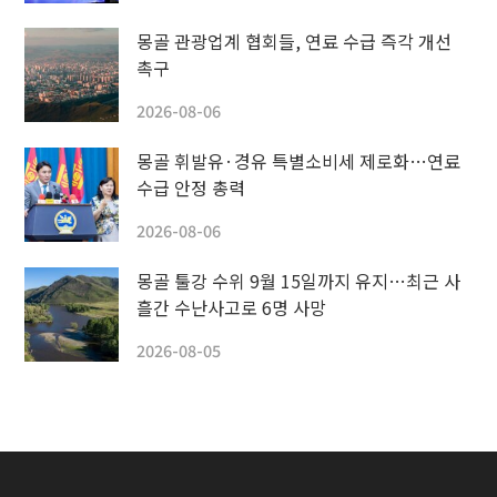
몽골 관광업계 협회들, 연료 수급 즉각 개선
촉구
2026-08-06
몽골 휘발유·경유 특별소비세 제로화…연료
수급 안정 총력
2026-08-06
몽골 툴강 수위 9월 15일까지 유지…최근 사
흘간 수난사고로 6명 사망
2026-08-05