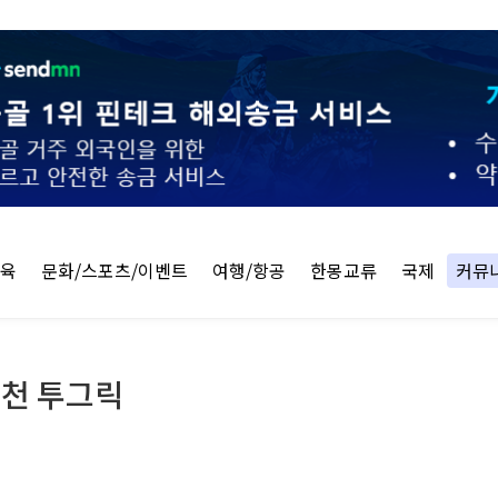
교육
문화/스포츠/이벤트
여행/항공
한몽교류
국제
커뮤
5천 투그릭