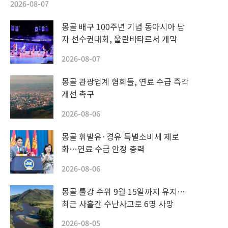
2026-08-07
몽골 배구 100주년 기념 동아시아 남
자 선수권대회, 울란바타르서 개막
2026-08-07
몽골 관광업계 협회들, 연료 수급 즉각
개선 촉구
2026-08-06
몽골 휘발유·경유 특별소비세 제로
화…연료 수급 안정 총력
2026-08-06
몽골 툴강 수위 9월 15일까지 유지…
최근 사흘간 수난사고로 6명 사망
2026-08-05