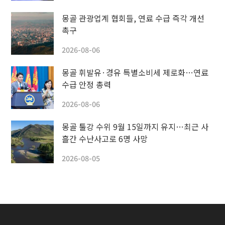
몽골 관광업계 협회들, 연료 수급 즉각 개선
촉구
2026-08-06
몽골 휘발유·경유 특별소비세 제로화…연료
수급 안정 총력
2026-08-06
몽골 툴강 수위 9월 15일까지 유지…최근 사
흘간 수난사고로 6명 사망
2026-08-05