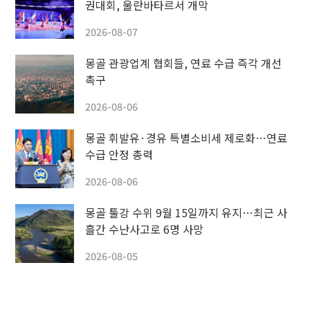
권대회, 울란바타르서 개막
2026-08-07
몽골 관광업계 협회들, 연료 수급 즉각 개선
촉구
2026-08-06
몽골 휘발유·경유 특별소비세 제로화…연료
수급 안정 총력
2026-08-06
몽골 툴강 수위 9월 15일까지 유지…최근 사
흘간 수난사고로 6명 사망
2026-08-05