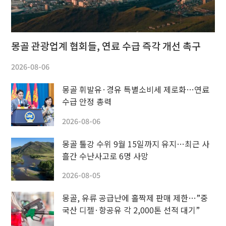
몽골 관광업계 협회들, 연료 수급 즉각 개선 촉구
2026-08-06
몽골 휘발유·경유 특별소비세 제로화…연료
수급 안정 총력
2026-08-06
몽골 툴강 수위 9월 15일까지 유지…최근 사
흘간 수난사고로 6명 사망
2026-08-05
몽골, 유류 공급난에 홀짝제 판매 제한…”중
국산 디젤·항공유 각 2,000톤 선적 대기”