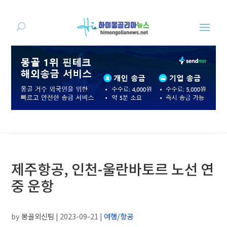
제주항공, 인천-울란바토르 노선 연
중 운항
by
몽골외신팀
|
2023-09-21
|
여행/항공