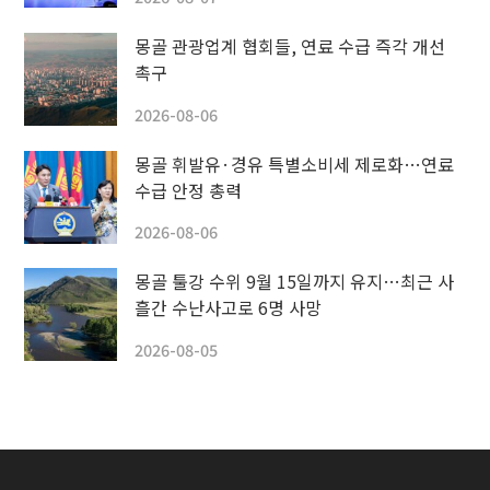
몽골 관광업계 협회들, 연료 수급 즉각 개선
촉구
2026-08-06
몽골 휘발유·경유 특별소비세 제로화…연료
수급 안정 총력
2026-08-06
몽골 툴강 수위 9월 15일까지 유지…최근 사
흘간 수난사고로 6명 사망
2026-08-05