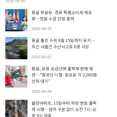
2026-08-06
몽골 휘발유·경유 특별소비세 제로
화…연료 수급 안정 총력
2026-08-06
몽골 툴강 수위 9월 15일까지 유지…
최근 사흘간 수난사고로 6명 사망
2026-08-05
몽골, 유류 공급난에 홀짝제 판매 제
한…”중국산 디젤·항공유 각 2,000톤
선적 대기”
2026-08-04
울란바타르, 15일부터 차량 번호 홀짝
제 시행…권역 구분 없이 오전 7시~오
후 9시 적용