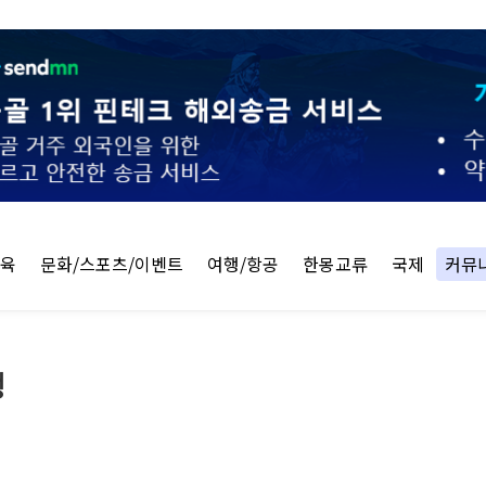
교육
문화/스포츠/이벤트
여행/항공
한몽교류
국제
커뮤
행