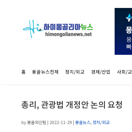
홈
몽골뉴스전체
정치/외교
경제/산업
사회/
총리, 관광법 개정안 논의 요청
by
몽골외신팀
|
2022-11-29
|
몽골뉴스
,
정치/외교