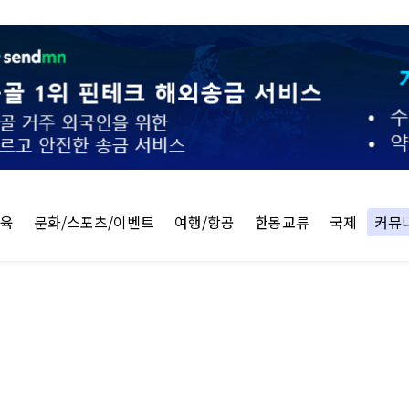
교육
문화/스포츠/이벤트
여행/항공
한몽교류
국제
커뮤