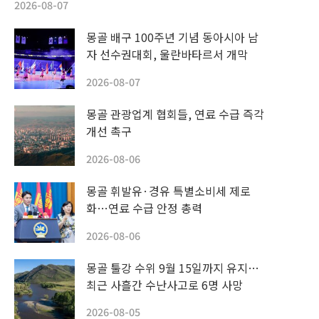
2026-08-07
몽골 배구 100주년 기념 동아시아 남
자 선수권대회, 울란바타르서 개막
2026-08-07
몽골 관광업계 협회들, 연료 수급 즉각
개선 촉구
2026-08-06
몽골 휘발유·경유 특별소비세 제로
화…연료 수급 안정 총력
2026-08-06
몽골 툴강 수위 9월 15일까지 유지…
최근 사흘간 수난사고로 6명 사망
2026-08-05