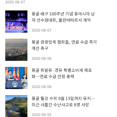
2026-08-07
몽골 배구 100주년 기념 동아시아 남
자 선수권대회, 울란바타르서 개막
2026-08-07
몽골 관광업계 협회들, 연료 수급 즉각
개선 촉구
2026-08-06
몽골 휘발유·경유 특별소비세 제로
화…연료 수급 안정 총력
2026-08-06
몽골 툴강 수위 9월 15일까지 유지…
최근 사흘간 수난사고로 6명 사망
2026-08-05