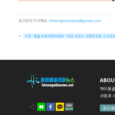
광고문의/기사제보 :
himongolianews@gmail.com
←
이전 : 몽골 비상대책위원회 "차강 사르는 가족단위로 소규모로
ABOU
하이몽골
사람과 
광고/제