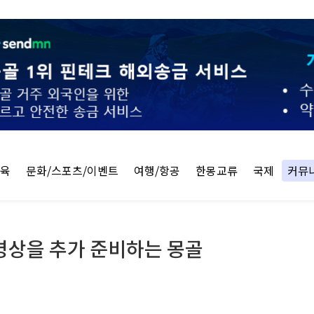
교육
문화/스포츠/이벤트
여행/항공
한몽교류
국제
커뮤
병상을 추가 준비하는 몽골