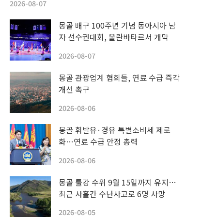
2026-08-07
몽골 배구 100주년 기념 동아시아 남
자 선수권대회, 울란바타르서 개막
2026-08-07
몽골 관광업계 협회들, 연료 수급 즉각
개선 촉구
2026-08-06
몽골 휘발유·경유 특별소비세 제로
화…연료 수급 안정 총력
2026-08-06
몽골 툴강 수위 9월 15일까지 유지…
최근 사흘간 수난사고로 6명 사망
2026-08-05