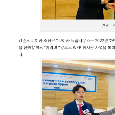
(제공: 코
김준모 코이카 소장은 “코이카 몽골사무소는 2022년 하
을 진행할 예정”이라며 “앞으로 WFK 봉사단 사업을 통
다.