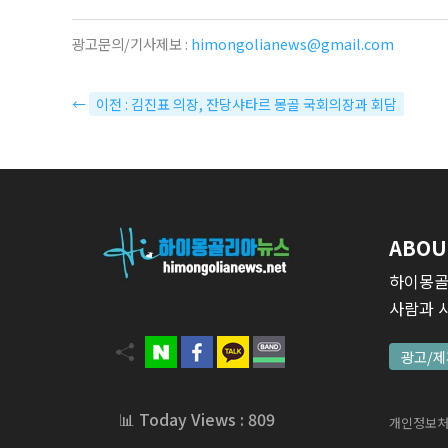
광고문의/기사제보 :
himongolianews@gmail.com
←
이전 : 김진표 의장, 잔당샤타르 몽골 국회의장과 회담
ABOU
하이몽골
사람과 
광고/제
📊 Today Views : 809
개인정보