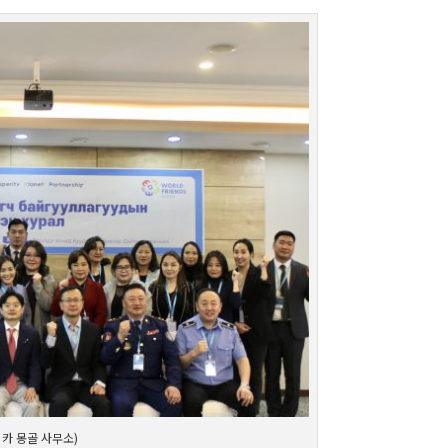
이카 몽골 사무소)