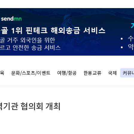
교육
문화/스포츠/이벤트
여행/항공
한몽교류
국제
커뮤
협력기관 협의회 개최