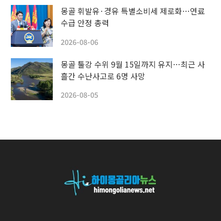
몽골 휘발유·경유 특별소비세 제로화…연료
수급 안정 총력
2026-08-06
몽골 툴강 수위 9월 15일까지 유지…최근 사
흘간 수난사고로 6명 사망
2026-08-05