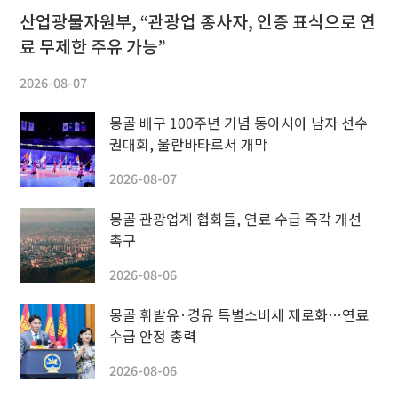
산업광물자원부, “관광업 종사자, 인증 표식으로 연
료 무제한 주유 가능”
2026-08-07
몽골 배구 100주년 기념 동아시아 남자 선수
권대회, 울란바타르서 개막
2026-08-07
몽골 관광업계 협회들, 연료 수급 즉각 개선
촉구
2026-08-06
몽골 휘발유·경유 특별소비세 제로화…연료
수급 안정 총력
2026-08-06