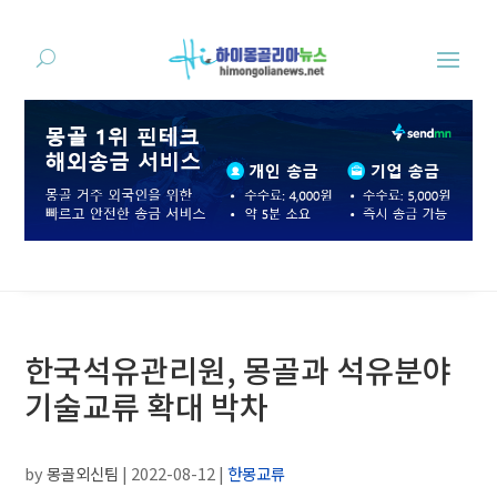
한국석유관리원, 몽골과 석유분야
기술교류 확대 박차
by
몽골외신팀
|
2022-08-12
|
한몽교류