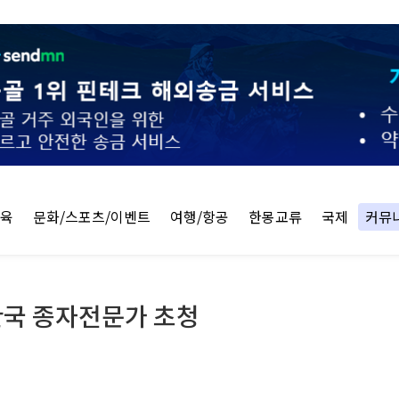
교육
문화/스포츠/이벤트
여행/항공
한몽교류
국제
커뮤
한국 종자전문가 초청