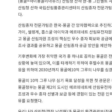
(몽골=하이몽골리아뉴스) 산림청 산하 한-몽 그린벨트 사업
산림청 산하 국립산림품종관리센터의 산림종자 전문가팀을
다.
산림종자 전문가팀은 한국-몽골 간 양자협력으로 추진하고
가이, 셀렝게, 홉스굴 아이막과 에르데네트 산림유전자
고 몽골 산림자원 조성의 핵심인 우수 종자 확보와 공급에
조사 결과를 공유하고 몽골 산림종자 공급 방안을 제안하
기후변화에 가장 취약한 국가 중 하나로 꼽히는 몽골은 전
상황에 놓여 있으며, 이를 타개하기 위하여 후렐수흐 몽골
응을 위하여 2030년까지 몽골에10억 그루의 나무를 심겠
몽골의 10억 그루 나무 심기 목표 달성을 위한 첫 관문은
몽골정부는 몽골 제2의 도시인 에르데네트에 산림유전자
조성과 우수 종자 선별과 보급 등에 경험이 있는 전문 인
유를 요청했다.
우리나라 산림청(청장 남성현)과 몽골의 환경관광부(장관 