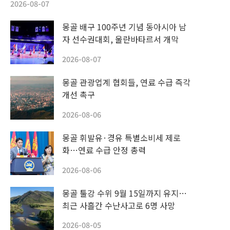
2026-08-07
몽골 배구 100주년 기념 동아시아 남
자 선수권대회, 울란바타르서 개막
2026-08-07
몽골 관광업계 협회들, 연료 수급 즉각
개선 촉구
2026-08-06
몽골 휘발유·경유 특별소비세 제로
화…연료 수급 안정 총력
2026-08-06
몽골 툴강 수위 9월 15일까지 유지…
최근 사흘간 수난사고로 6명 사망
2026-08-05