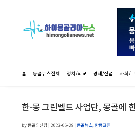
홈
몽골뉴스전체
정치/외교
경제/산업
사회/
한-몽 그린벨트 사업단, 몽골에 
by
몽골외신팀
|
2023-06-29
|
몽골뉴스
,
한몽교류