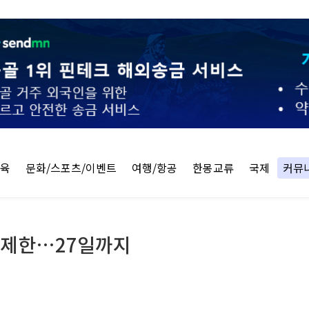
교육
문화/스포츠/이벤트
여행/항공
한몽교류
국제
커뮤
온수 제한…27일까지