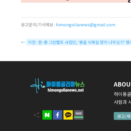
광고문의/기사제보 :
himongolianews@gmail.com
←
이전 : 한-몽 그린벨트 사업단, ‘몽골 식목일 맞이 나무심기’ 행
ABOU
하이몽골
사람과 
광고/제