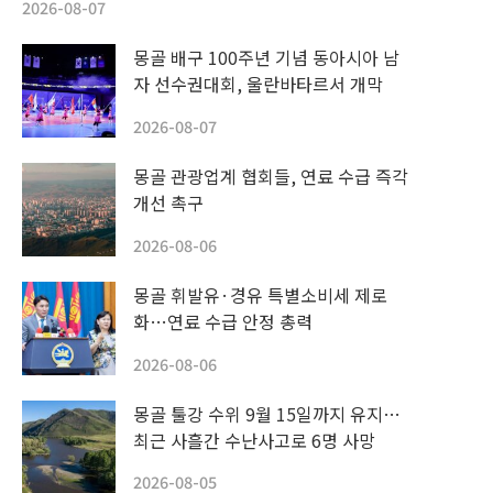
2026-08-07
몽골 배구 100주년 기념 동아시아 남
자 선수권대회, 울란바타르서 개막
2026-08-07
몽골 관광업계 협회들, 연료 수급 즉각
개선 촉구
2026-08-06
몽골 휘발유·경유 특별소비세 제로
화…연료 수급 안정 총력
2026-08-06
몽골 툴강 수위 9월 15일까지 유지…
최근 사흘간 수난사고로 6명 사망
2026-08-05