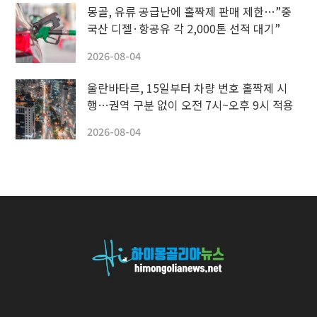
몽골, 유류 공급난에 홀짝제 판매 제한…”중
국산 디젤·항공유 각 2,000톤 선적 대기”
2026-08-04
울란바타르, 15일부터 차량 번호 홀짝제 시
행…권역 구분 없이 오전 7시~오후 9시 적용
2026-08-04