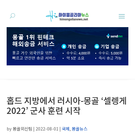
홉드 지방에서 러시아-몽골 ‘셀렝게
2022’ 군사 훈련 시작
by
몽골외신팀
|
2022-08-01
|
국제
,
몽골뉴스