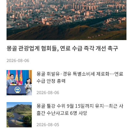
몽골 관광업계 협회들, 연료 수급 즉각 개선 촉구
2026-08-06
몽골 휘발유·경유 특별소비세 제로화…연료
수급 안정 총력
2026-08-06
몽골 툴강 수위 9월 15일까지 유지…최근 사
흘간 수난사고로 6명 사망
2026-08-05