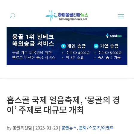
홉스골 국제 얼음축제, ‘몽골의 경
이’ 주제로 대규모 개최
by
몽골외신팀
|
2025-01-23
|
몽골뉴스
,
문화/스포츠/이벤트