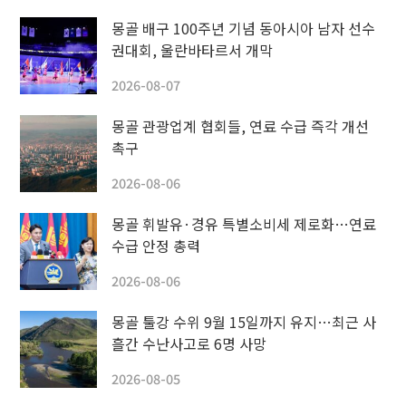
몽골 배구 100주년 기념 동아시아 남자 선수
권대회, 울란바타르서 개막
2026-08-07
몽골 관광업계 협회들, 연료 수급 즉각 개선
촉구
2026-08-06
몽골 휘발유·경유 특별소비세 제로화…연료
수급 안정 총력
2026-08-06
몽골 툴강 수위 9월 15일까지 유지…최근 사
흘간 수난사고로 6명 사망
2026-08-05