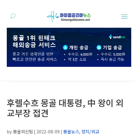
후렐수흐 몽골 대통령, 中 왕이 외
교부장 접견
by
몽골외신팀
|
2022-08-09
|
몽골뉴스
,
정치/외교