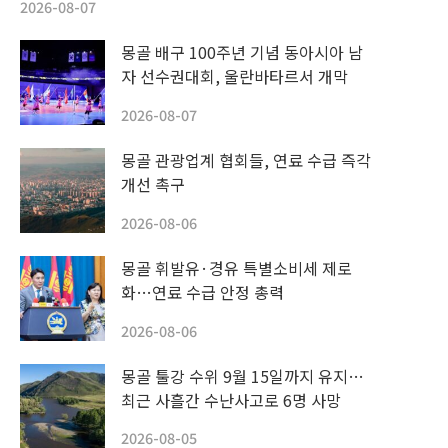
2026-08-07
몽골 배구 100주년 기념 동아시아 남
자 선수권대회, 울란바타르서 개막
2026-08-07
몽골 관광업계 협회들, 연료 수급 즉각
개선 촉구
2026-08-06
몽골 휘발유·경유 특별소비세 제로
화…연료 수급 안정 총력
2026-08-06
몽골 툴강 수위 9월 15일까지 유지…
최근 사흘간 수난사고로 6명 사망
2026-08-05