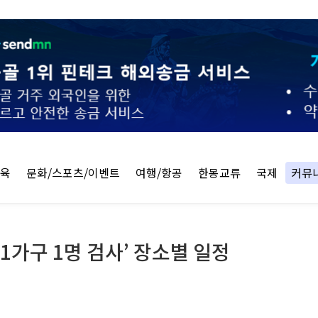
교육
문화/스포츠/이벤트
여행/항공
한몽교류
국제
커뮤
1가구 1명 검사’ 장소별 일정