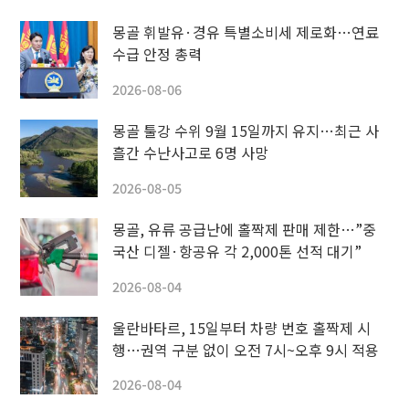
몽골 휘발유·경유 특별소비세 제로화…연료
수급 안정 총력
2026-08-06
몽골 툴강 수위 9월 15일까지 유지…최근 사
흘간 수난사고로 6명 사망
2026-08-05
몽골, 유류 공급난에 홀짝제 판매 제한…”중
국산 디젤·항공유 각 2,000톤 선적 대기”
2026-08-04
울란바타르, 15일부터 차량 번호 홀짝제 시
행…권역 구분 없이 오전 7시~오후 9시 적용
2026-08-04