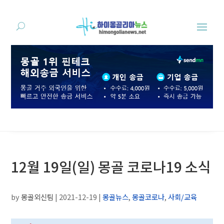
12월 19일(일) 몽골 코로나19 소식
by
몽골외신팀
|
2021-12-19
|
몽골뉴스
,
몽골코로나
,
사회/교육