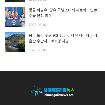
몽골 휘발유·경유 특별소비세 제로화…연료
수급 안정 총력
2026-08-06
몽골 툴강 수위 9월 15일까지 유지…최근 사
흘간 수난사고로 6명 사망
2026-08-05