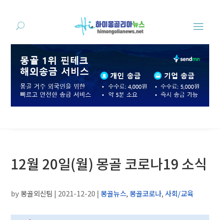
12월 20일(월) 몽골 코로나19 소식
by
몽골외신팀
|
2021-12-20
|
몽골뉴스
,
몽골코로나
,
사회/교육