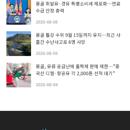
몽골 휘발유·경유 특별소비세 제로화…연료
수급 안정 총력
2026-08-06
몽골 툴강 수위 9월 15일까지 유지…최근 사
흘간 수난사고로 6명 사망
2026-08-05
몽골, 유류 공급난에 홀짝제 판매 제한…”중
국산 디젤·항공유 각 2,000톤 선적 대기”
2026-08-04