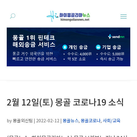
2월 12일(토) 몽골 코로나19 소식
by
몽골외신팀
|
2022-02-12
|
몽골뉴스
,
몽골코로나
,
사회/교육