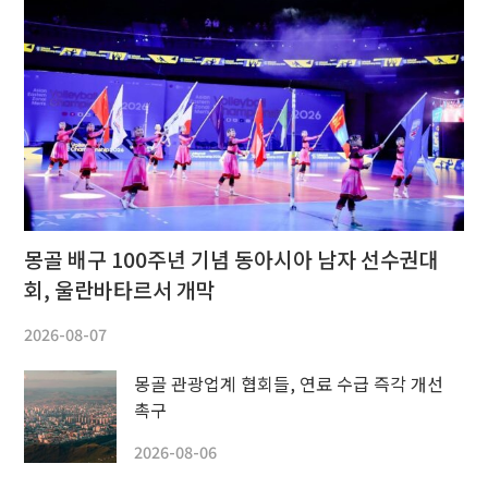
몽골 배구 100주년 기념 동아시아 남자 선수권대
회, 울란바타르서 개막
2026-08-07
몽골 관광업계 협회들, 연료 수급 즉각 개선
촉구
2026-08-06