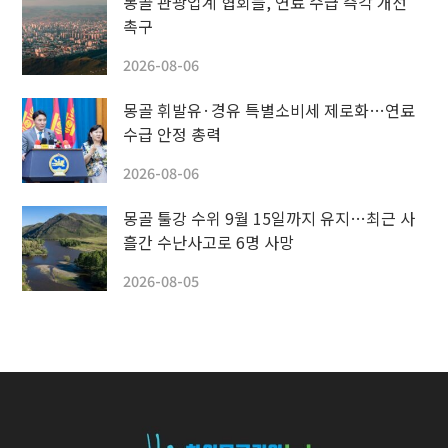
몽골 관광업계 협회들, 연료 수급 즉각 개선
촉구
2026-08-06
몽골 휘발유·경유 특별소비세 제로화…연료
수급 안정 총력
2026-08-06
몽골 툴강 수위 9월 15일까지 유지…최근 사
흘간 수난사고로 6명 사망
2026-08-05