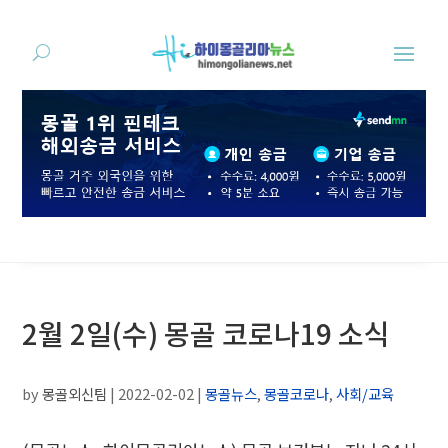
2월 2일(수) 몽골 코로나19 소식
by
몽골외신팀
|
2022-02-02
|
몽골뉴스
,
몽골코로나
,
사회/교육