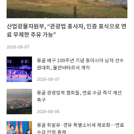
산업광물자원부, “관광업 종사자, 인증 표식으로 연
료 무제한 주유 가능”
2026-08-07
몽골 배구 100주년 기념 동아시아 남자 선수
권대회, 울란바타르서 개막
2026-08-07
몽골 관광업계 협회들, 연료 수급 즉각 개선
촉구
2026-08-06
몽골 휘발유·경유 특별소비세 제로화…연료
수급 안정 총력