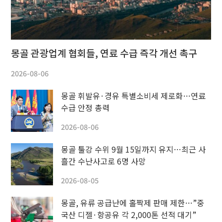
몽골 관광업계 협회들, 연료 수급 즉각 개선 촉구
2026-08-06
몽골 휘발유·경유 특별소비세 제로화…연료
수급 안정 총력
2026-08-06
몽골 툴강 수위 9월 15일까지 유지…최근 사
흘간 수난사고로 6명 사망
2026-08-05
몽골, 유류 공급난에 홀짝제 판매 제한…”중
국산 디젤·항공유 각 2,000톤 선적 대기”