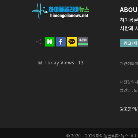
ABOU
하이몽골
사람과 
광고/제
📊 Today Views : 13
개인정보
대전광역시 서
법인명 : 노
광고문의/
© 2020 – 2026 하이몽골리아 뉴스.
A
l