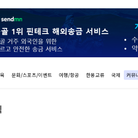
교육
문화/스포츠/이벤트
여행/항공
한몽교류
국제
커뮤
식