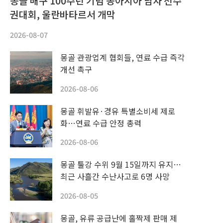
몽골 배구 100주년 기념 동아시아 남자 선수
권대회, 울란바타르서 개막
2026-08-07
몽골 관광업계 협회들, 연료 수급 즉각
개선 촉구
2026-08-06
몽골 휘발유·경유 특별소비세 제로
화…연료 수급 안정 총력
2026-08-06
몽골 툴강 수위 9월 15일까지 유지…
최근 사흘간 수난사고로 6명 사망
2026-08-05
몽골, 유류 공급난에 홀짝제 판매 제