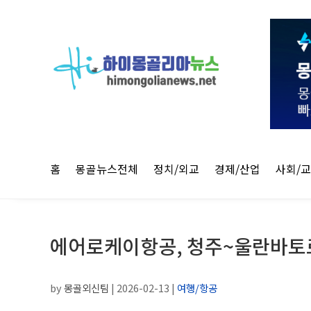
홈
몽골뉴스전체
정치/외교
경제/산업
사회/
에어로케이항공, 청주~울란바토르
by
몽골외신팀
|
2026-02-13
|
여행/항공