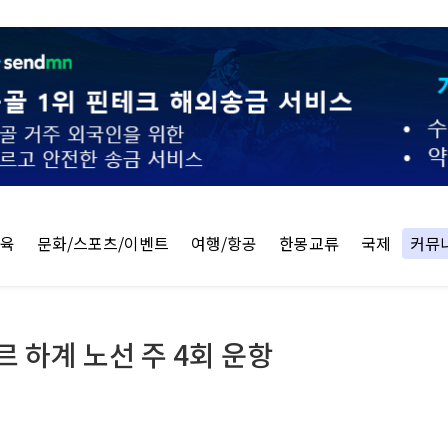
교육
문화/스포츠/이벤트
여행/항공
한몽교류
국제
커뮤
 하계 노선 주 4회 운항