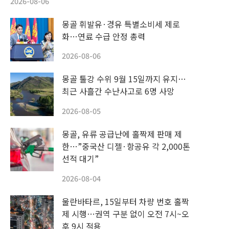
2026-08-06
몽골 휘발유·경유 특별소비세 제로
화…연료 수급 안정 총력
2026-08-06
몽골 툴강 수위 9월 15일까지 유지…
최근 사흘간 수난사고로 6명 사망
2026-08-05
몽골, 유류 공급난에 홀짝제 판매 제
한…”중국산 디젤·항공유 각 2,000톤
선적 대기”
2026-08-04
울란바타르, 15일부터 차량 번호 홀짝
제 시행…권역 구분 없이 오전 7시~오
후 9시 적용