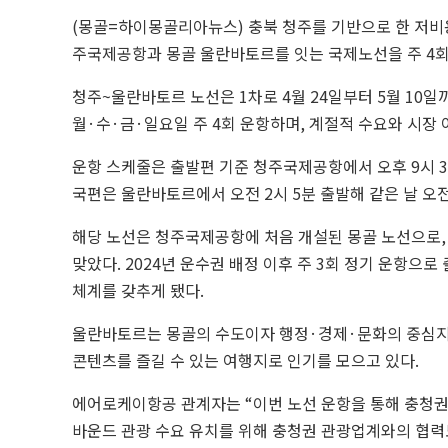
(몽골=하이몽골리아뉴스) 충북 청주를 기반으로 한 저비용
주국제공항과 몽골 울란바토르를 잇는 국제노선을 주 4회
청주~울란바토르 노선은 1차로 4월 24일부터 5월 10일까
월·수·금·일요일 주 4회 운항하며, 계절적 수요와 시장
운항 스케줄은 출발편 기준 청주국제공항에서 오후 9시 35
국편은 울란바토르에서 오전 2시 5분 출발해 같은 날 오전
해당 노선은 청주국제공항에 처음 개설된 몽골 노선으로, 
맞았다. 2024년 운수권 배정 이후 주 3회 정기 운항으로 
체계를 갖추게 됐다.
울란바토르는 몽골의 수도이자 행정·경제·문화의 중심지로
콘텐츠를 즐길 수 있는 여행지로 인기를 모으고 있다.
에어로케이항공 관계자는 “이번 노선 운항을 통해 충청권과
바운드 관광 수요 유치를 위해 충청권 관광업계와의 협력