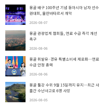
몽골 배구 100주년 기념 동아시아 남자 선수
권대회, 울란바타르서 개막
2026-08-07
몽골 관광업계 협회들, 연료 수급 즉각 개선
촉구
2026-08-06
몽골 휘발유·경유 특별소비세 제로화…연료
수급 안정 총력
2026-08-06
몽골 툴강 수위 9월 15일까지 유지…최근 사
흘간 수난사고로 6명 사망
2026-08-05