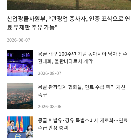
산업광물자원부, “관광업 종사자, 인증 표식으로 연
료 무제한 주유 가능”
2026-08-07
몽골 배구 100주년 기념 동아시아 남자 선수
권대회, 울란바타르서 개막
2026-08-07
몽골 관광업계 협회들, 연료 수급 즉각 개선
촉구
2026-08-06
몽골 휘발유·경유 특별소비세 제로화…연료
수급 안정 총력