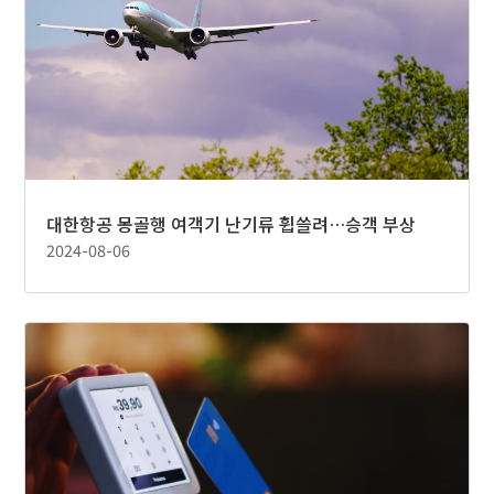
대한항공 몽골행 여객기 난기류 휩쓸려…승객 부상
2024-08-06