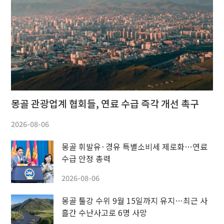
몽골 관광업계 협회들, 연료 수급 즉각 개선 촉구
2026-08-06
몽골 휘발유·경유 특별소비세 제로화…연료
수급 안정 총력
2026-08-06
몽골 툴강 수위 9월 15일까지 유지…최근 사
흘간 수난사고로 6명 사망