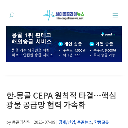
한-몽골 CEPA 원칙적 타결…핵심
광물 공급망 협력 가속화
by
몽골외신팀
|
2026-07-09
|
경제/산업
,
몽골뉴스
,
한몽교류