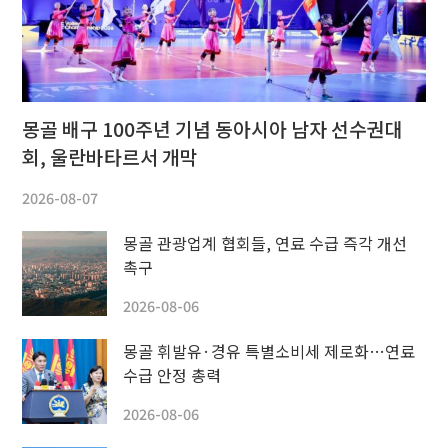
몽골 배구 100주년 기념 동아시아 남자 선수권대
회, 울란바타르서 개막
2026-08-07
몽골 관광업계 협회들, 연료 수급 즉각 개선
촉구
2026-08-06
몽골 휘발유·경유 특별소비세 제로화…연료
수급 안정 총력
2026-08-06