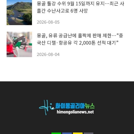
몽골 툴강 수위 9월 15일까지 유지…최근 사
흘간 수난사고로 6명 사망
2026-08-05
몽골, 유류 공급난에 홀짝제 판매 제한…”중
국산 디젤·항공유 각 2,000톤 선적 대기”
2026-08-04