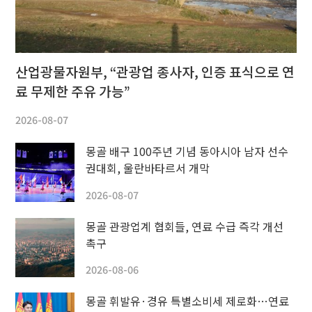
산업광물자원부, “관광업 종사자, 인증 표식으로 연
료 무제한 주유 가능”
2026-08-07
몽골 배구 100주년 기념 동아시아 남자 선수
권대회, 울란바타르서 개막
2026-08-07
몽골 관광업계 협회들, 연료 수급 즉각 개선
촉구
2026-08-06
몽골 휘발유·경유 특별소비세 제로화…연료