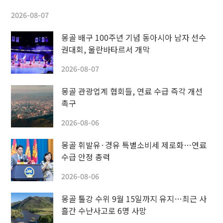
2026-08-07
몽골 배구 100주년 기념 동아시아 남자 선수
권대회, 울란바타르서 개막
2026-08-07
몽골 관광업계 협회들, 연료 수급 즉각 개선
촉구
2026-08-06
몽골 휘발유·경유 특별소비세 제로화…연료
수급 안정 총력
2026-08-06
몽골 툴강 수위 9월 15일까지 유지…최근 사
흘간 수난사고로 6명 사망