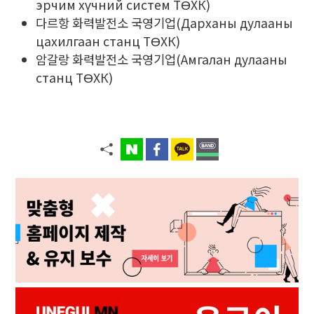
эрчим хүчний систем ТӨХК)
다르항 화력발전소 국영기업(Дарханы дулааны
цахилгаан станц ТӨХК)
암갈랑 화력발전소 국영기업(Амгалан дулааны
станц ТӨХК)