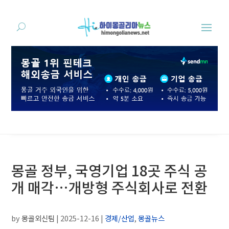
몽골 정부, 국영기업 18곳 주식 공
개 매각…개방형 주식회사로 전환
by
몽골외신팀
|
2025-12-16
|
경제/산업
,
몽골뉴스