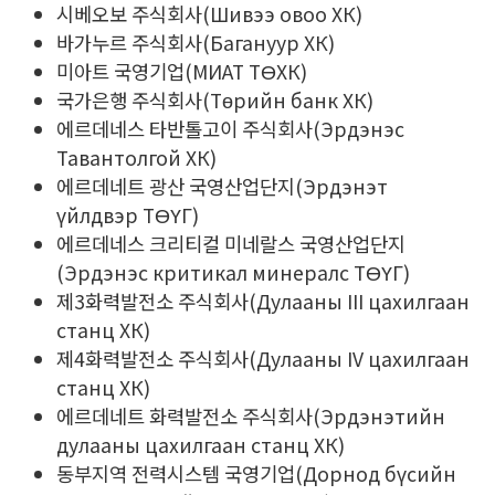
시베오보 주식회사(Шивээ овоо ХК)
바가누르 주식회사(Багануур ХК)
미아트 국영기업(МИАТ ТӨХК)
국가은행 주식회사(Төрийн банк ХК)
에르데네스 타반톨고이 주식회사(Эрдэнэс
Тавантолгой ХК)
에르데네트 광산 국영산업단지(Эрдэнэт
үйлдвэр ТӨҮГ)
에르데네스 크리티컬 미네랄스 국영산업단지
(Эрдэнэс критикал минералс ТӨҮГ)
제3화력발전소 주식회사(Дулааны III цахилгаан
станц ХК)
제4화력발전소 주식회사(Дулааны IV цахилгаан
станц ХК)
에르데네트 화력발전소 주식회사(Эрдэнэтийн
дулааны цахилгаан станц ХК)
동부지역 전력시스템 국영기업(Дорнод бүсийн