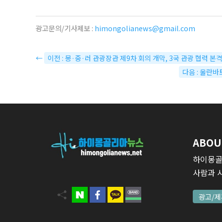
광고문의/기사제보 :
himongolianews@gmail.com
←
이전 : 몽·중·러 관광장관 제9차 회의 개막, 3국 관광 협력 본
다음 : 울란바
ABOU
하이몽골
사람과 
광고/제