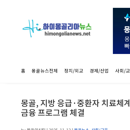
홈
몽골뉴스전체
정치/외교
경제/산업
사회/
몽골, 지방 응급·중환자 치료체계 
금융 프로그램 체결
by
몽골외신팀
|
2025-11-12
|
몽골뉴스
,
사회/교육