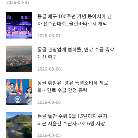
2026-08-07
몽골 배구 100주년 기념 동아시아 남
자 선수권대회, 울란바타르서 개막
2026-08-07
몽골 관광업계 협회들, 연료 수급 즉각
개선 촉구
2026-08-06
몽골 휘발유·경유 특별소비세 제로
화…연료 수급 안정 총력
2026-08-06
몽골 툴강 수위 9월 15일까지 유지…
최근 사흘간 수난사고로 6명 사망
2026-08-05