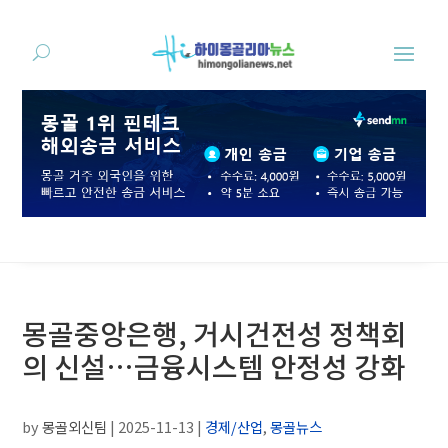
몽골중앙은행, 거시건전성 정책회
의 신설…금융시스템 안정성 강화
by
몽골외신팀
|
2025-11-13
|
경제/산업
,
몽골뉴스