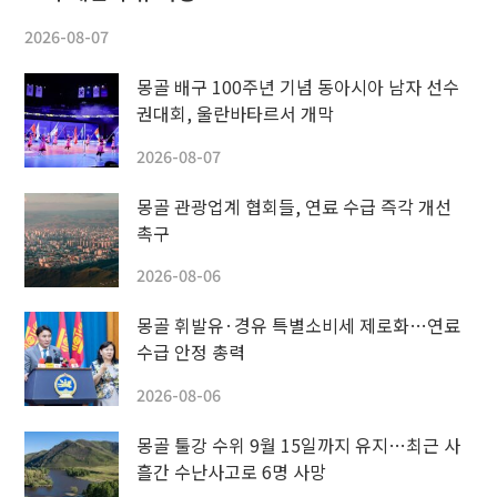
2026-08-07
몽골 배구 100주년 기념 동아시아 남자 선수
권대회, 울란바타르서 개막
2026-08-07
몽골 관광업계 협회들, 연료 수급 즉각 개선
촉구
2026-08-06
몽골 휘발유·경유 특별소비세 제로화…연료
수급 안정 총력
2026-08-06
몽골 툴강 수위 9월 15일까지 유지…최근 사
흘간 수난사고로 6명 사망