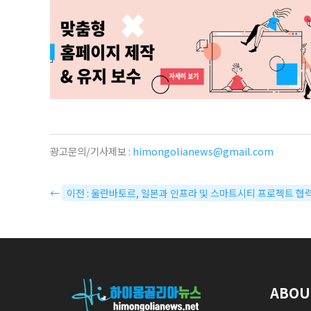
광고문의/기사제보 :
himongolianews@gmail.com
←
이전 : 울란바토르, 일본과 인프라 및 스마트시티 프로젝트 협
ABOU