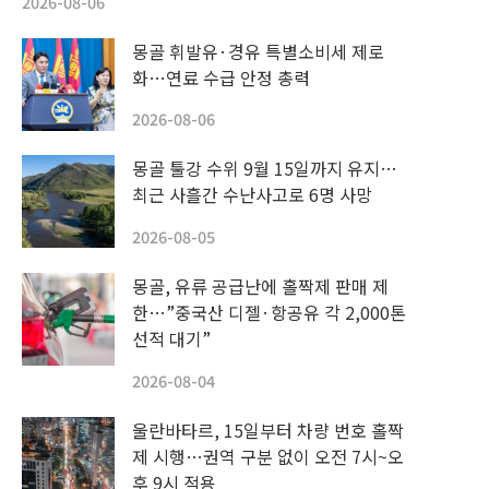
2026-08-06
몽골 휘발유·경유 특별소비세 제로
화…연료 수급 안정 총력
2026-08-06
몽골 툴강 수위 9월 15일까지 유지…
최근 사흘간 수난사고로 6명 사망
2026-08-05
몽골, 유류 공급난에 홀짝제 판매 제
한…”중국산 디젤·항공유 각 2,000톤
선적 대기”
2026-08-04
울란바타르, 15일부터 차량 번호 홀짝
제 시행…권역 구분 없이 오전 7시~오
후 9시 적용