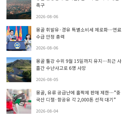
촉구
2026-08-06
몽골 휘발유·경유 특별소비세 제로화…연료
수급 안정 총력
2026-08-06
몽골 툴강 수위 9월 15일까지 유지…최근 사
흘간 수난사고로 6명 사망
2026-08-05
몽골, 유류 공급난에 홀짝제 판매 제한…”중
국산 디젤·항공유 각 2,000톤 선적 대기”
2026-08-04