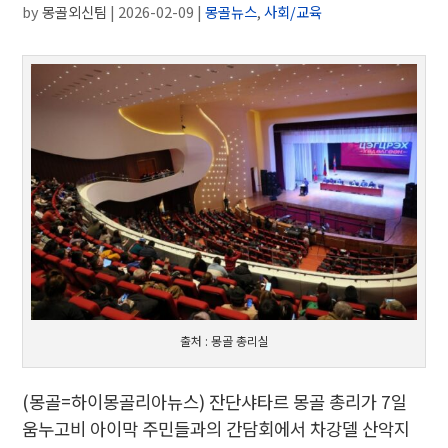
by
몽골외신팀
|
2026-02-09
|
몽골뉴스
,
사회/교육
출처 : 몽골 총리실
(몽골=하이몽골리아뉴스) 잔단샤타르 몽골 총리가 7일
움누고비 아이막 주민들과의 간담회에서 차강델 산악지