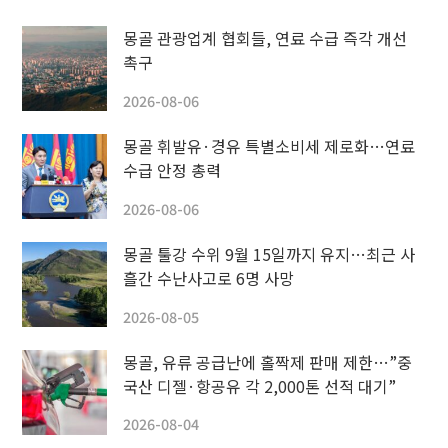
몽골 관광업계 협회들, 연료 수급 즉각 개선
촉구
2026-08-06
몽골 휘발유·경유 특별소비세 제로화…연료
수급 안정 총력
2026-08-06
몽골 툴강 수위 9월 15일까지 유지…최근 사
흘간 수난사고로 6명 사망
2026-08-05
몽골, 유류 공급난에 홀짝제 판매 제한…”중
국산 디젤·항공유 각 2,000톤 선적 대기”
2026-08-04