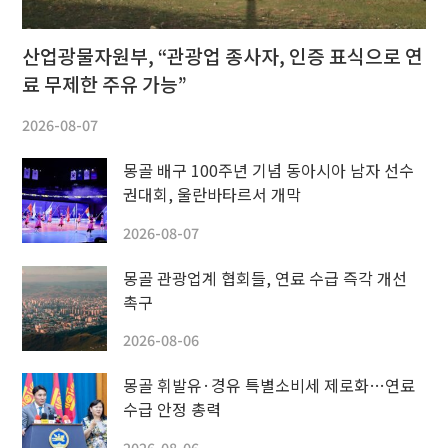
산업광물자원부, “관광업 종사자, 인증 표식으로 연
료 무제한 주유 가능”
2026-08-07
몽골 배구 100주년 기념 동아시아 남자 선수
권대회, 울란바타르서 개막
2026-08-07
몽골 관광업계 협회들, 연료 수급 즉각 개선
촉구
2026-08-06
몽골 휘발유·경유 특별소비세 제로화…연료
수급 안정 총력
2026-08-06