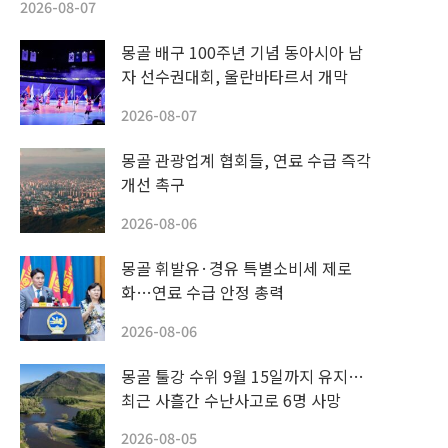
2026-08-07
몽골 배구 100주년 기념 동아시아 남
자 선수권대회, 울란바타르서 개막
2026-08-07
몽골 관광업계 협회들, 연료 수급 즉각
개선 촉구
2026-08-06
몽골 휘발유·경유 특별소비세 제로
화…연료 수급 안정 총력
2026-08-06
몽골 툴강 수위 9월 15일까지 유지…
최근 사흘간 수난사고로 6명 사망
2026-08-05