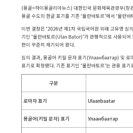
(몽골=하이몽골리아뉴스) 대한민국 문화체육관광부(장관
몽골 수도의 한글 표기를 기존 ‘울란바토르’에서 ‘울란바
이번 결정은 ‘2026년 제1차 국립국어원 외래 고유명 
기인 ‘울란바토르(Ulan Bator)’가 관행적으로 사용되
편이 꾸준히 제기되어 왔다.
심의 결과, 몽골어 키릴 문자 표기(Улаанбаатар) 및 로
표기로 확정됐다. 기존 표기인 ‘울란바토르’는 관용 표기
구분
로마자 표기
Ulaanbaatar
몽골어(키릴 문자) 표기
Улаанбаатар