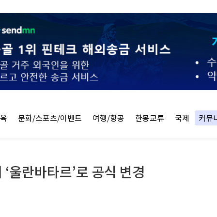
교육
문화/스포츠/이벤트
여행/항공
한몽교류
국제
커뮤
서 ‘울란바타르’로 공식 변경