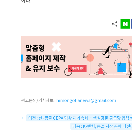
이다.
광고문의/기사제보 :
himongolianews@gmail.com
←
이전 : 한·몽골 CEPA 협상 재가속화… 핵심광물 공급망 협력
다음 : K-벤처, 몽골 시장 공략 나