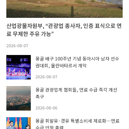
산업광물자원부, “관광업 종사자, 인증 표식으로 연
료 무제한 주유 가능”
2026-08-07
몽골 배구 100주년 기념 동아시아 남자 선수
권대회, 울란바타르서 개막
2026-08-07
몽골 관광업계 협회들, 연료 수급 즉각 개선
촉구
2026-08-06
몽골 휘발유·경유 특별소비세 제로화…연료
수급 안정 총력