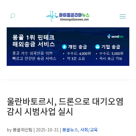
울란바토르시, 드론으로 대기오염
감시 시범사업 실시
by
몽골외신팀
|
2025-10-31
|
몽골뉴스
,
사회/교육