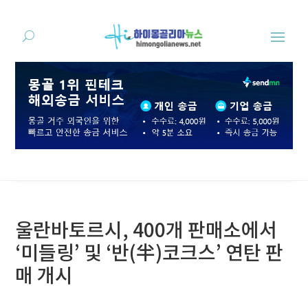
울란바토르시, 400개 판매소에서
‘미들링’ 및 ‘반(半)코크스’ 연탄 판
매 개시