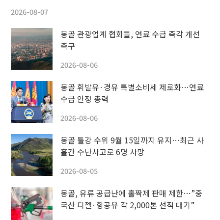
2026-08-07
몽골 관광업계 협회들, 연료 수급 즉각 개선
촉구
2026-08-06
몽골 휘발유·경유 특별소비세 제로화…연료
수급 안정 총력
2026-08-06
몽골 툴강 수위 9월 15일까지 유지…최근 사
흘간 수난사고로 6명 사망
2026-08-05
몽골, 유류 공급난에 홀짝제 판매 제한…”중
국산 디젤·항공유 각 2,000톤 선적 대기”