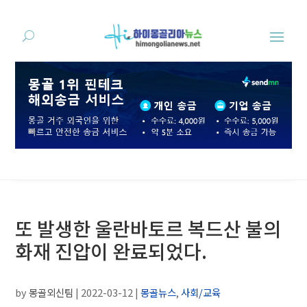
또 발생한 울란바토르 복드산 불의
화재 진압이 완료되었다.
by
몽골외신팀
|
2022-03-12
|
몽골뉴스
,
사회/교육