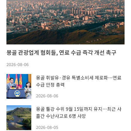
몽골 관광업계 협회들, 연료 수급 즉각 개선 촉구
2026-08-06
몽골 휘발유·경유 특별소비세 제로화…연료
수급 안정 총력
2026-08-06
몽골 툴강 수위 9월 15일까지 유지…최근 사
흘간 수난사고로 6명 사망
2026-08-05