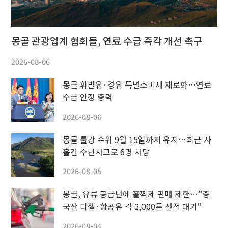
몽골 관광업계 협회들, 연료 수급 즉각 개선 촉구
2026-08-06
몽골 휘발유·경유 특별소비세 제로화…연료
수급 안정 총력
2026-08-06
몽골 툴강 수위 9월 15일까지 유지…최근 사
흘간 수난사고로 6명 사망
2026-08-05
몽골, 유류 공급난에 홀짝제 판매 제한…”중
국산 디젤·항공유 각 2,000톤 선적 대기”
2026-08-04