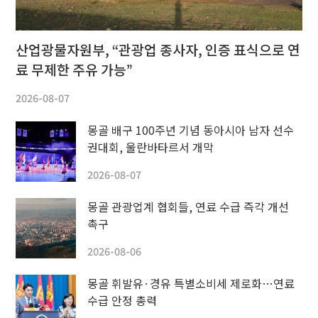
산업광물자원부, “관광업 종사자, 인증 표식으로 연
료 무제한 주유 가능”
2026-08-07
몽골 배구 100주년 기념 동아시아 남자 선수
권대회, 울란바타르서 개막
2026-08-07
몽골 관광업계 협회들, 연료 수급 즉각 개선
촉구
2026-08-06
몽골 휘발유·경유 특별소비세 제로화…연료
수급 안정 총력