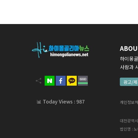
ABOU
하이몽골
사람과 
광고/제
📊 Today Views : 987
개인정보
대전광역시 서
법인명 : 노