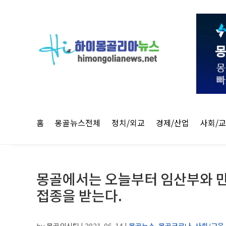
홈
몽골뉴스전체
정치/외교
경제/산업
사회/
몽골에서는 오늘부터 임산부와 만 
접종을 받는다.
by
몽골외신팀
|
2021-06-14
|
몽골뉴스
,
몽골코로나
,
사회/교육