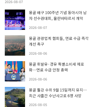
2026-08-07
몽골 배구 100주년 기념 동아시아 남
자 선수권대회, 울란바타르서 개막
2026-08-07
몽골 관광업계 협회들, 연료 수급 즉각
개선 촉구
2026-08-06
몽골 휘발유·경유 특별소비세 제로
화…연료 수급 안정 총력
2026-08-06
몽골 툴강 수위 9월 15일까지 유지…
최근 사흘간 수난사고로 6명 사망
2026-08-05