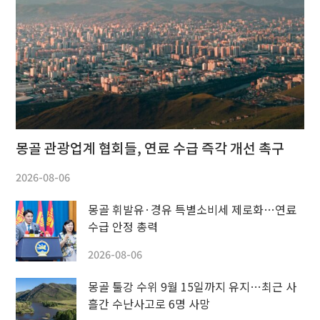
몽골 관광업계 협회들, 연료 수급 즉각 개선 촉구
2026-08-06
몽골 휘발유·경유 특별소비세 제로화…연료
수급 안정 총력
2026-08-06
몽골 툴강 수위 9월 15일까지 유지…최근 사
흘간 수난사고로 6명 사망