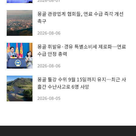
몽골 관광업계 협회들, 연료 수급 즉각 개선
촉구
2026-08-06
몽골 휘발유·경유 특별소비세 제로화…연료
수급 안정 총력
2026-08-06
몽골 툴강 수위 9월 15일까지 유지…최근 사
흘간 수난사고로 6명 사망
2026-08-05