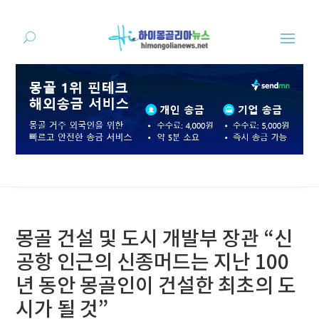
몽골 건설 및 도시 개발부 장관 “신
공항 인근의 신종머드는 지난 100
년 동안 몽골인이 건설한 최초의 도
시가 될 것”